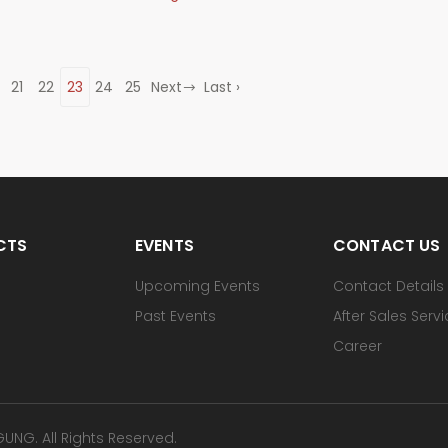
21
22
23
24
25
Next
Last ›
CTS
EVENTS
CONTACT US
Upcoming Events
Contact Details
Past Events
After Sales Serv
Career
NG. All Rights Reserved.