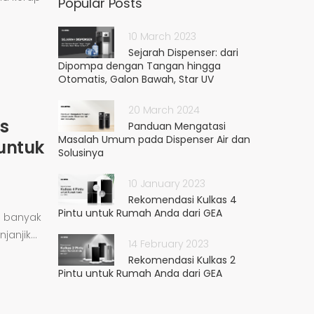
Popular Posts
10 March 2023
Sejarah Dispenser: dari
Dipompa dengan Tangan hingga
Otomatis, Galon Bawah, Star UV
20 March 2024
s
Panduan Mengatasi
Masalah Umum pada Dispenser Air dan
untuk
Solusinya
10 January 2023
Rekomendasi Kulkas 4
Pintu untuk Rumah Anda dari GEA
h banyak
anjik...
14 February 2023
Rekomendasi Kulkas 2
Pintu untuk Rumah Anda dari GEA