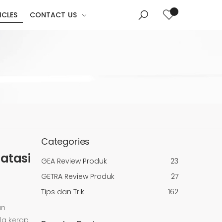
ICLES
CONTACT US
Categories
atasi
GEA Review Produk
23
GETRA Review Produk
27
Tips dan Trik
162
an
la kerap