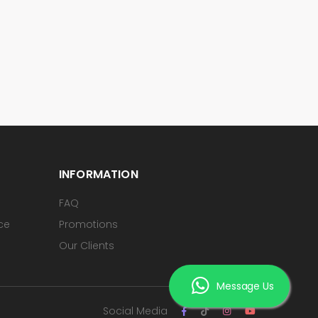
INFORMATION
FAQ
ice
Promotions
Our Clients
Message Us
Social Media