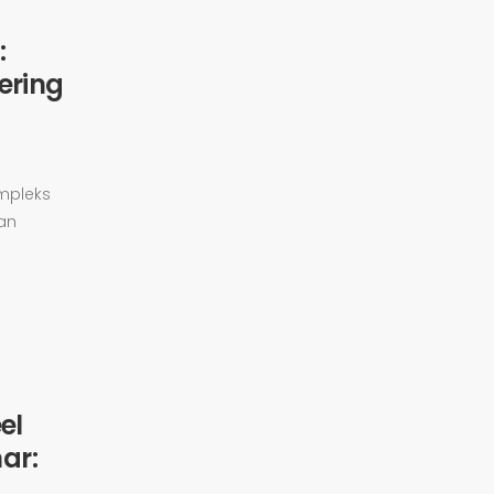
:
ering
mpleks
an
el
ar: