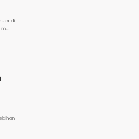
uler di
m...
n
lebihan