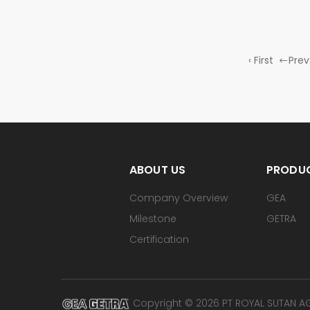
‹ First
Prev
ABOUT US
PRODU
Company Overview
GEA
Milestone
GETRA
Certification
Copyright © 2026 PT ROYAL SUTAN AGU